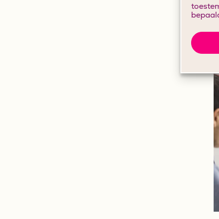
toestem
bepaald