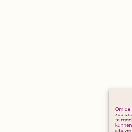
Om de b
zoals c
te raad
kunnen 
site ve