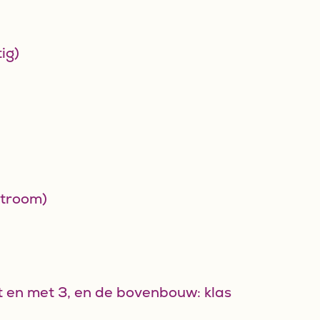
ig)
stroom)
t en met 3, en de bovenbouw: klas