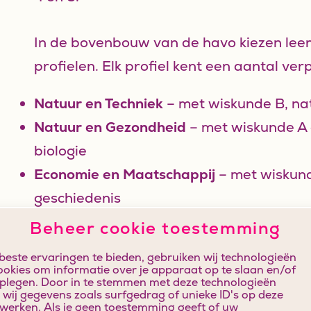
In de bovenbouw van de havo kiezen leerli
profielen. Elk profiel kent een aantal ver
Natuur en Techniek
– met wiskunde B, na
Natuur en Gezondheid
– met wiskunde A 
biologie
Economie en Maatschappij
– met wiskund
geschiedenis
Cultuur en Maatschappij
– met geschieden
Beheer cookie toestemming
aardrijkskunde en tekenen/kunstgeschie
este ervaringen te bieden, gebruiken wij technologieën
ookies om informatie over je apparaat op te slaan en/of
plegen. Door in te stemmen met deze technologieën
wij gegevens zoals surfgedrag of unieke ID's op deze
rwerken. Als je geen toestemming geeft of uw